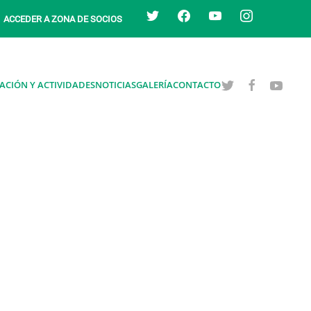
twitter
facebook
youtube
instagram
ACCEDER A ZONA DE SOCIOS
ACIÓN Y ACTIVIDADES
NOTICIAS
GALERÍA
CONTACTO