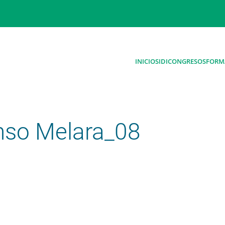
INICIO
SIDI
CONGRESOS
FORM
nso Melara_08