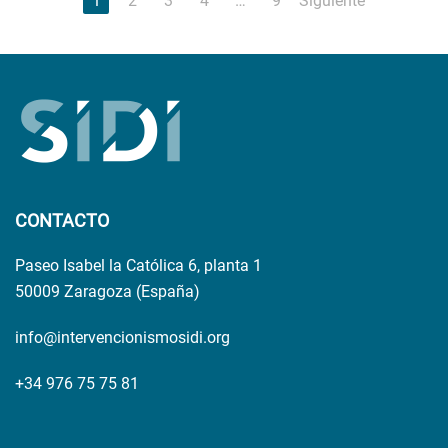
1
2
3
4
…
9
Siguiente
CONTACTO
Paseo Isabel la Católica 6, planta 1
50009 Zaragoza (España)
info@intervencionismosidi.org
+34 976 75 75 81