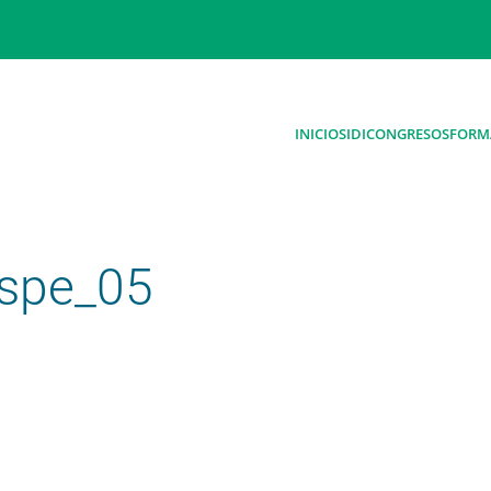
INICIO
SIDI
CONGRESOS
FORM
spe_05