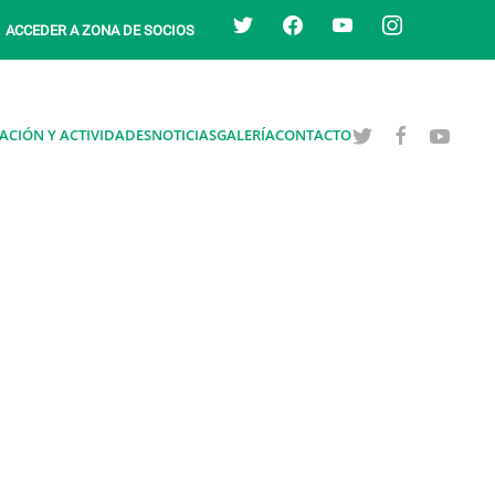
twitter
facebook
youtube
instagram
ACCEDER A ZONA DE SOCIOS
ACIÓN Y ACTIVIDADES
NOTICIAS
GALERÍA
CONTACTO