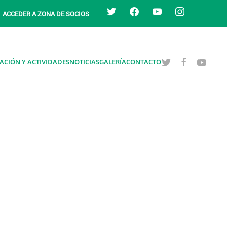
twitter
facebook
youtube
instagram
ACCEDER A ZONA DE SOCIOS
ACIÓN Y ACTIVIDADES
NOTICIAS
GALERÍA
CONTACTO