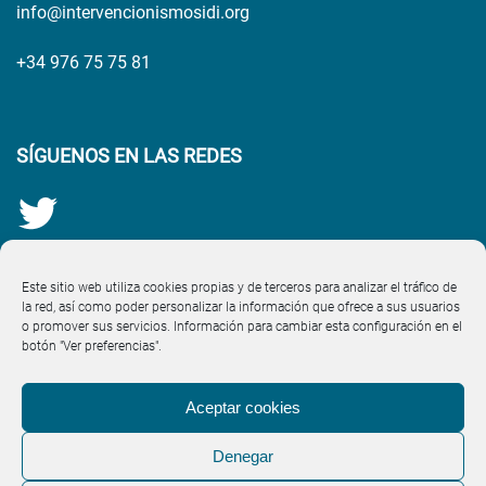
info@intervencionismosidi.org
+34 976 75 75 81
SÍGUENOS EN LAS REDES
Este sitio web utiliza cookies propias y de terceros para analizar el tráfico de
la red, así como poder personalizar la información que ofrece a sus usuarios
o promover sus servicios. Información para cambiar esta configuración en el
botón "Ver preferencias".
Aceptar cookies
Denegar
Aviso Legal
·
Política de Cookies (UE)
·
Política de