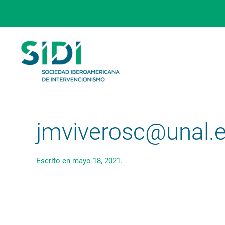
Skip to main content
jmviverosc@unal.
Escrito en
mayo 18, 2021
.