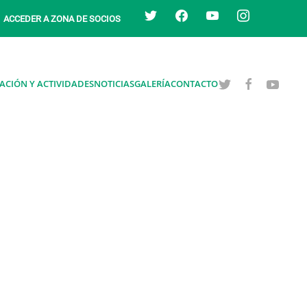
twitter
facebook
youtube
instagram
ACCEDER A ZONA DE SOCIOS
ACIÓN Y ACTIVIDADES
NOTICIAS
GALERÍA
CONTACTO