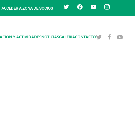
twitter
facebook
youtube
instagram
ACCEDER A ZONA DE SOCIOS
ACIÓN Y ACTIVIDADES
NOTICIAS
GALERÍA
CONTACTO