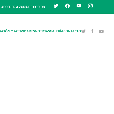
twitter
facebook
youtube
instagram
ACCEDER A ZONA DE SOCIOS
ACIÓN Y ACTIVIDADES
NOTICIAS
GALERÍA
CONTACTO