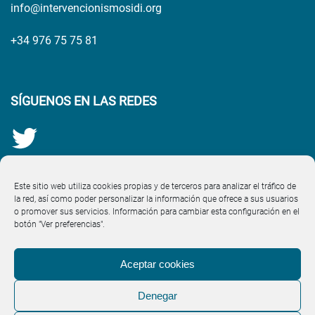
info@intervencionismosidi.org
+34 976 75 75 81
SÍGUENOS EN LAS REDES
Este sitio web utiliza cookies propias y de terceros para analizar el tráfico de
la red, así como poder personalizar la información que ofrece a sus usuarios
o promover sus servicios. Información para cambiar esta configuración en el
botón "Ver preferencias".
Aceptar cookies
Denegar
Aviso Legal
·
Política de Cookies (UE)
·
Política de