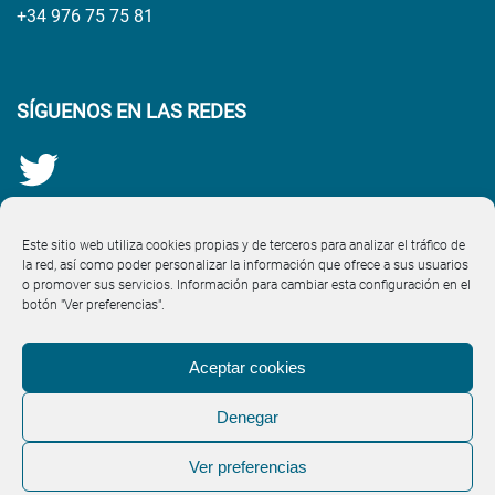
+34 976 75 75 81
SÍGUENOS EN LAS REDES
Este sitio web utiliza cookies propias y de terceros para analizar el tráfico de
la red, así como poder personalizar la información que ofrece a sus usuarios
o promover sus servicios. Información para cambiar esta configuración en el
botón "Ver preferencias".
Aceptar cookies
Denegar
Aviso Legal
·
Política de Cookies (UE)
·
Política de
Ver preferencias
Privacidad